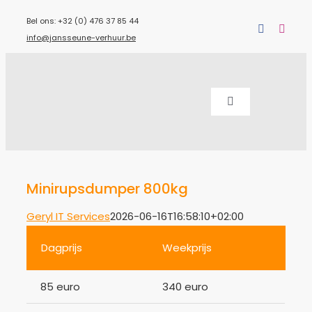
Ga
Bel ons: +32 (0) 476 37 85 44
naar
info@jansseune-verhuur.be
inhoud
Toggle
Navigation
Machineverhuu
Over ons
Minirupsdumper 800kg
Contact
Geryl IT Services
2026-06-16T16:58:10+02:00
Dagprijs
Weekprijs
85 euro
340 euro