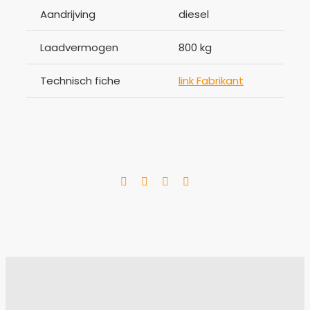
Aandrijving
diesel
Laadvermogen
800 kg
Technisch fiche
link Fabrikant
Facebook
LinkedIn
WhatsApp
E-
mail